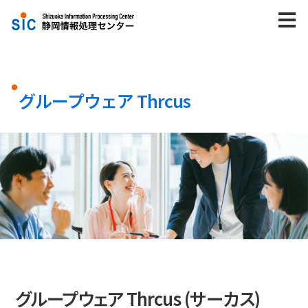
株式会社静岡情報処理センター
M
トップ
グループウェア Thrcus
企業情報
会社概要
トップメッセージ
認証・認定
DX推進に向けた取り組み
健康経営の推進に向けた取り組み
グループウェア Thrcus (サーカス)