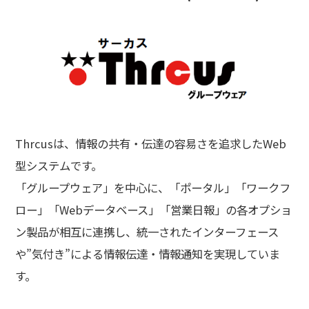
公共／自治体ソリューション
民間企業ソリューション
Navinity販売
現場指向型生産管理
Thrcusは、情報の共有・伝達の容易さを追求したWeb
WebPerformer(自動生成ツール)
型システムです。
「グループウェア」を中心に、「ポータル」「ワークフ
医療／介護ソリューション
ロー」「Webデータベース」「営業日報」の各オプショ
ン製品が相互に連携し、統一されたインターフェース
共通ソリューション
や”気付き”による情報伝達・情報通知を実現していま
す。
グループウェア Thrcus