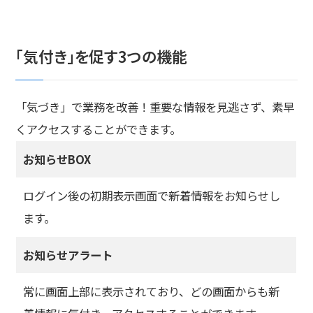
Thrcusオプション-WF ワークフロー
Thrcusオプション-SR 営業日報
「気付き」を促す3つの機能
Thrcusオプション-DB Webデータベース
「気づき」で業務を改善！重要な情報を見逃さず、素早
Thrcusオプション-IC 社内報(SNS)
くアクセスすることができます。
Thrcusオプション-AM 勤怠管理
お知らせBOX
仮想化ソリューション
ログイン後の初期表示画面で新着情報をお知らせし
ます。
採用情報
お知らせアラート
新卒採用
常に画面上部に表示されており、どの画面からも新
経験者採用