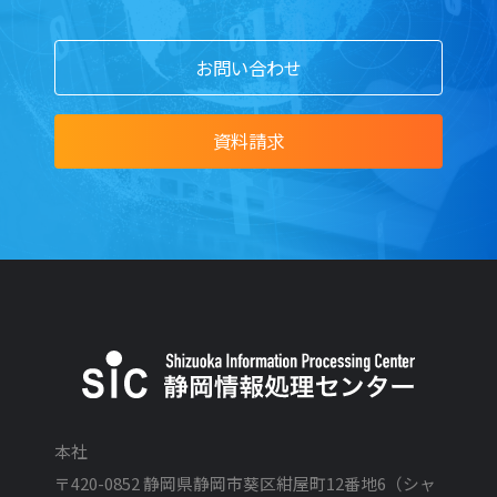
Thrcusオプション-WF ワークフロー
Thrcusオプション-SR 営業日報
お問い合わせ
Thrcusオプション-DB Webデータベース
資料請求
Thrcusオプション-IC 社内報(SNS)
Thrcusオプション-AM 勤怠管理
仮想化ソリューション
採用情報
新卒採用
本社
経験者採用
〒420-0852 静岡県静岡市葵区紺屋町12番地6（シャ