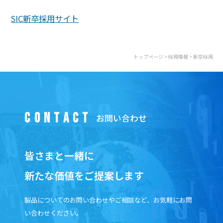
公共／自治体ソリューション
SIC新卒採用サイト
民間企業ソリューション
トップページ
>
採用情報
> 新卒採用
Navinity販売
現場指向型生産管理
CONTACT
WebPerformer(自動生成ツール)
医療／介護ソリューション
皆さまと一緒に
共通ソリューション
新たな価値をご提案します
グループウェア Thrcus
製品についてのお問い合わせやご相談など、お気軽にお問
い合わせください。