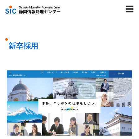
株式会社静岡情報処理センター
M
トップ
新卒採用
企業情報
会社概要
トップメッセージ
認証・認定
DX推進に向けた取り組み
健康経営の推進に向けた取り組み