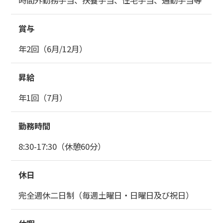
時間外勤務手当、扶養手当、住宅手当、通勤手当等
資料請求
賞与
お問い合わせ
年2回（6月/12月）
このサイトについて
昇給
年1回（7月）
個人情報保護ポリシー
勤務時間
一般事業主行動計画
8:30-17:30（休憩60分）
反社会的勢力排除宣言
休日
イベント＆トピックス
完全週休二日制（毎週土曜日・日曜日及び祝日）