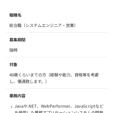
公共／自治体ソリューション
職種名
民間企業ソリューション
総合職（システムエンジニア・営業）
Navinity販売
募集期間
現場指向型生産管理
随時
WebPerformer(自動生成ツール)
対象
医療／介護ソリューション
40歳くらいまでの方（経験や能力、資格等を考慮
し、優遇致します。）
共通ソリューション
業務内容
グループウェア Thrcus
Javaや.NET、WebPerformer、JavaScriptなど
を使用した業務アプリケーションシステムの開発