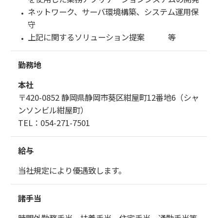
Thrcusオプション-WF ワークフロー
ネットワーク、サーバ環境構築、システム運用保
守
Thrcusオプション-SR 営業日報
上記に関するソリューション提案 等
Thrcusオプション-DB Webデータベース
勤務地
Thrcusオプション-IC 社内報(SNS)
本社
〒420-0852 静岡県静岡市葵区紺屋町12番地6（シャ
Thrcusオプション-AM 勤怠管理
ンソンビル紺屋町）
TEL：054-271-7501
仮想化ソリューション
給与
採用情報
当社規定により優遇致します。
新卒採用
諸手当
経験者採用