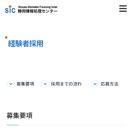
株式会社静岡情報処理センター
M
トップ
経験者採用
企業情報
会社概要
トップメッセージ
募集要項
採用までの流れ
応募方法
認証・認定
DX推進に向けた取り組み
募集要項
健康経営の推進に向けた取り組み